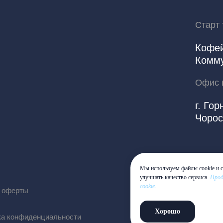
Старт 
Кофей
Комму
Офис 
г. Гор
Чорос
Мы используем файлы cookie и с
улучшать качество сервиса.
Прод
cookie.
р оферты
Хорошо
ка конфиденциальности