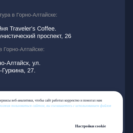
тура в Горно-Алтайске:
ня Traveler's Coffee.
нистический проспект, 26
в Горно-Алтайске:
но-Алтайск, ул.
-Гуркина, 27.
ервисы веб-аналитики, чтобы сайт работал корректно и помогал нам
олжая пользоваться сайтом, вы соглашаетесь с использованием файлов
Настройки cookie
Вернуться на верх