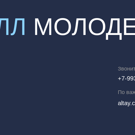
ЛЛ
МОЛОД
Звонит
+7-99
По ва
altay.