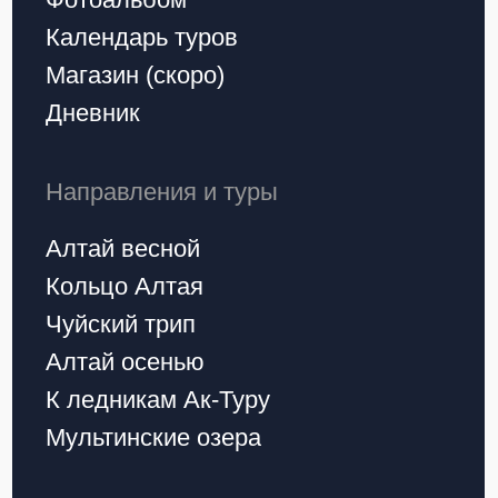
Офис в Горно-Алтайске:
г. Горно-Алтайск, ул.
Чорос-Гуркина, 27.
Первый молодежный
туроператор на Алтае
РТО 026308
© 2026 ALTAY CHILL
Договор оферты
Политика конфиденциальности
Вернуться наверх