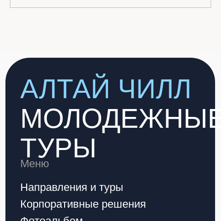
Звонить сюда:
+7-993-007-05-43
По важным вопросам:
altay.chill@yandex.ru
Старт тура в Горно-Алтайске:
Кофейня Traveler's Coffee.
Коммунистический проспект, 26