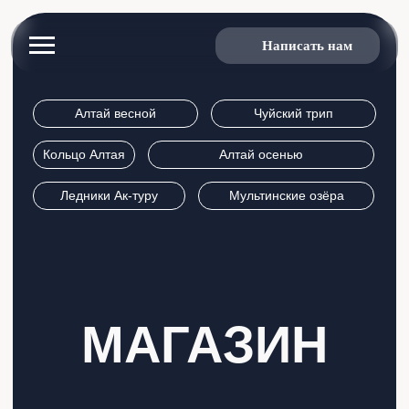
Написать нам
Алтай весной
Чуйский трип
Кольцо Алтая
Алтай осенью
Ледники Ак-туру
Мультинские озёра
МАГАЗИН
Смотреть направления